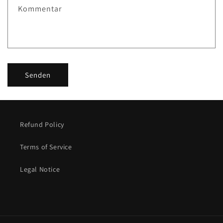
t
Kommentar
f
o
r
m
Senden
u
l
a
Refund Policy
r
Terms of Service
Legal Notice