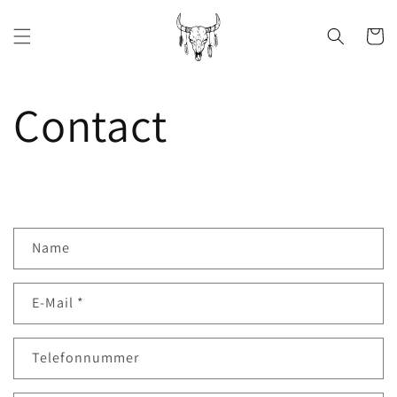
Direkt
zum
Inhalt
Warenko
Contact
K
Name
o
n
E-Mail
*
t
a
Telefonnummer
k